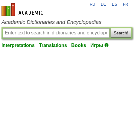
RU
DE
ES
FR
en-academic.com
Academic Dictionaries and Encyclopedias
Search!
Interpretations
Translations
Books
Игры ⚽