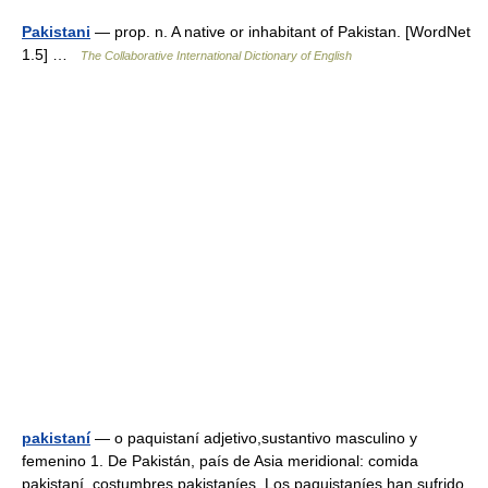
Pakistani
— prop. n. A native or inhabitant of Pakistan. [WordNet
1.5] …
The Collaborative International Dictionary of English
pakistaní
— o paquistaní adjetivo,sustantivo masculino y
femenino 1. De Pakistán, país de Asia meridional: comida
pakistaní, costumbres pakistaníes. Los paquistaníes han sufrido