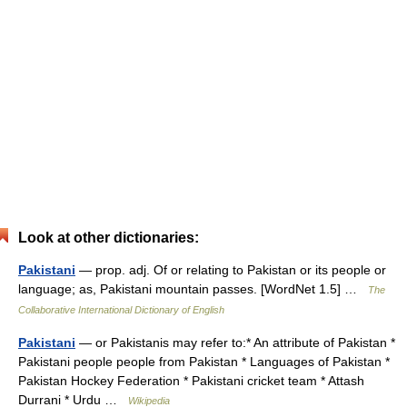
Look at other dictionaries:
Pakistani
— prop. adj. Of or relating to Pakistan or its people or
language; as, Pakistani mountain passes. [WordNet 1.5] …
The
Collaborative International Dictionary of English
Pakistani
— or Pakistanis may refer to:* An attribute of Pakistan *
Pakistani people people from Pakistan * Languages of Pakistan *
Pakistan Hockey Federation * Pakistani cricket team * Attash
Durrani * Urdu …
Wikipedia