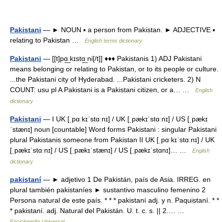
Pakistani
— ► NOUN ▪ a person from Pakistan. ► ADJECTIVE ▪
relating to Pakistan …
English terms dictionary
Pakistani
— [[t]pɑ͟ːkɪstɑ͟ːni[/t]] ♦♦♦ Pakistanis 1) ADJ Pakistani
means belonging or relating to Pakistan, or to its people or culture.
...the Pakistani city of Hyderabad. ...Pakistani cricketers. 2) N
COUNT: usu pl A Pakistani is a Pakistani citizen, or a… …
English
dictionary
Pakistani
— I UK [ˌpɑːkɪˈstɑːnɪ] / UK [ˌpækɪˈstɑːnɪ] / US [ˌpækɪ
ˈstænɪ] noun [countable] Word forms Pakistani : singular Pakistani
plural Pakistanis someone from Pakistan II UK [ˌpɑːkɪˈstɑːnɪ] / UK
[ˌpækɪˈstɑːnɪ] / US [ˌpækɪˈstænɪ] / US [ˌpækɪˈstɑnɪ]… …
English
dictionary
pakistaní
— ► adjetivo 1 De Pakistán, país de Asia. IRREG. en
plural también pakistaníes ► sustantivo masculino femenino 2
Persona natural de este país. * * * pakistaní adj. y n. Paquistaní. * *
* pakistaní. adj. Natural del Pakistán. U. t. c. s. || 2.… …
Enciclopedia Universal