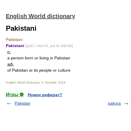
English World dictionary
Pakistani
Pakistani
Pakistani
[pak΄i stan′ē, pä΄ki stä′nē]
n.
a person born or living in Pakistan
adj.
of Pakistan or its people or culture
English World dictionary
.
V. Neufeldt
.
2014
.
Игры ⚽
Нужен реферат?
Pakistan
pakora